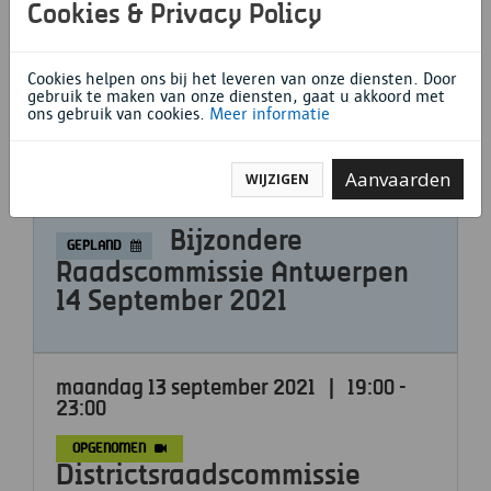
23:00
Cookies & Privacy Policy
OPGENOMEN
Districtsraadscommissie
Cookies helpen ons bij het leveren van onze diensten. Door
Hoboken 15 November 2021
gebruik te maken van onze diensten, gaat u akkoord met
ons gebruik van cookies.
Meer informatie
Aanvaarden
WIJZIGEN
dinsdag 14 september 2021
|
20:00 -
23:50
Bijzondere
GEPLAND
Raadscommissie Antwerpen
14 September 2021
maandag 13 september 2021
|
19:00 -
23:00
OPGENOMEN
Districtsraadscommissie