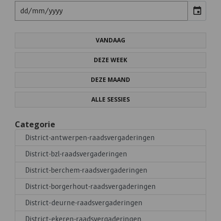
event
VANDAAG
DEZE WEEK
DEZE MAAND
ALLE SESSIES
Categorie
District-antwerpen-raadsvergaderingen
District-bzl-raadsvergaderingen
District-berchem-raadsvergaderingen
District-borgerhout-raadsvergaderingen
District-deurne-raadsvergaderingen
District-ekeren-raadsvergaderingen